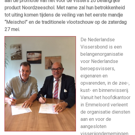
aan de promotie van het voor de vissers zo belangrijke
product Noordzeeschol. Met name zal hun betrokkenheid
tot uiting komen tijdens de veiling van het eerste mandje
“Meischol” en de traditionele vlootschouw op de zaterdag
27 mei.
De Nederlandse
Vissersbond is een
belangenorganisatie
voor Nederlandse
beroepsvissers,
eigenaren en
opvarenden, in de zee-,
kust- en binnenvisserij.
Vanuit het hoofdkantoor
in Emmeloord verleent
de organisatie diensten
aan en voor de
aangesloten
visserijondernemingen.