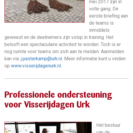
mei 2017 zijn in
volle gang. De
eerste briefing aan
de teams is
inmiddels
geweest en de deelnemers zijn volop in training. Het
belooft een spectaculaire activiteit te worden. Toch is er
nog ruimte voor teams om zich aan te melden. Aanmelden
kan via:
j.pasterkamp@urk.nl
.
Meer informatie kunt u vinden
op
www.visserijdagenurk.nl.
Professionele ondersteuning
voor Visserijdagen Urk
Het bestuur
van de