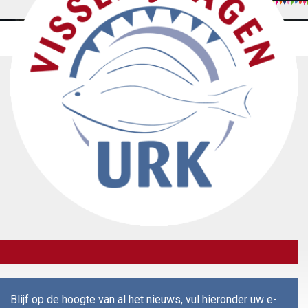
Blijf op de hoogte van al het nieuws, vul hieronder uw e-