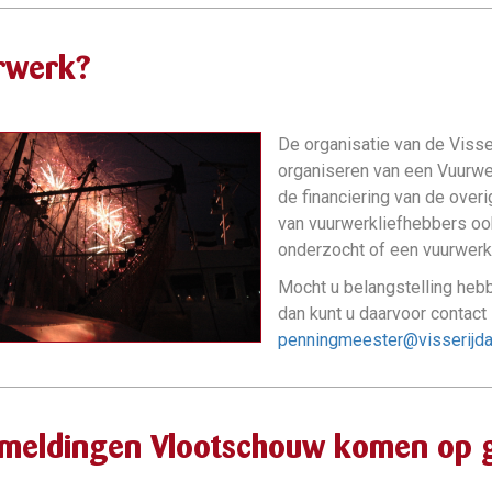
rwerk?
De organisatie van de Visse
organiseren van een Vuurwer
de financiering van de overi
van vuurwerkliefhebbers oo
onderzocht of een vuurwerk
Mocht u belangstelling heb
dan kunt u daarvoor contac
penningmeester@visserijda
meldingen Vlootschouw komen op 