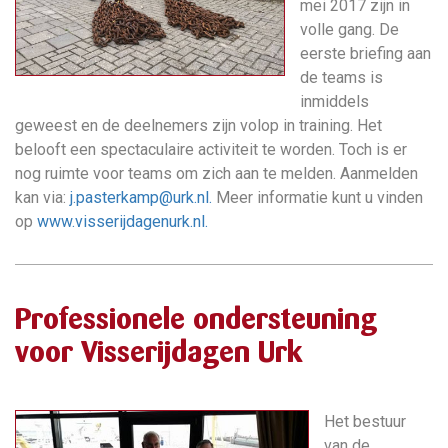
mei 2017 zijn in
volle gang. De
eerste briefing aan
de teams is
inmiddels
geweest en de deelnemers zijn volop in training. Het
belooft een spectaculaire activiteit te worden. Toch is er
nog ruimte voor teams om zich aan te melden. Aanmelden
kan via:
j.pasterkamp@urk.nl
.
Meer informatie kunt u vinden
op
www.visserijdagenurk.nl.
Professionele ondersteuning
voor Visserijdagen Urk
Het bestuur
van de