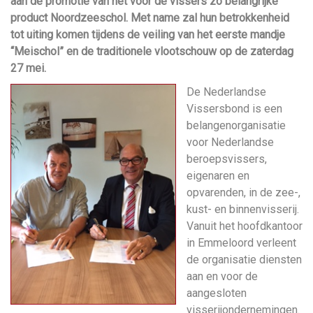
aan de promotie van het voor de vissers zo belangrijke
product Noordzeeschol. Met name zal hun betrokkenheid
tot uiting komen tijdens de veiling van het eerste mandje
“Meischol” en de traditionele vlootschouw op de zaterdag
27 mei.
De Nederlandse
Vissersbond is een
belangenorganisatie
voor Nederlandse
beroepsvissers,
eigenaren en
opvarenden, in de zee-,
kust- en binnenvisserij.
Vanuit het hoofdkantoor
in Emmeloord verleent
de organisatie diensten
aan en voor de
aangesloten
visserijondernemingen.