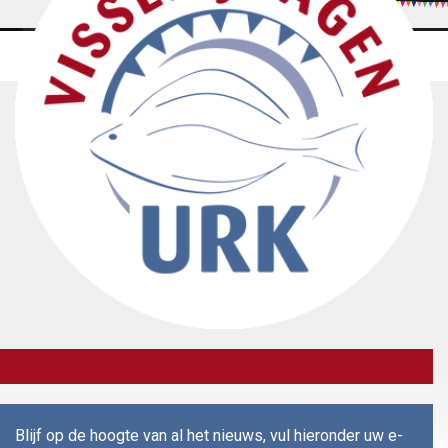
Blijf op de hoogte van al het nieuws, vul hieronder uw e-