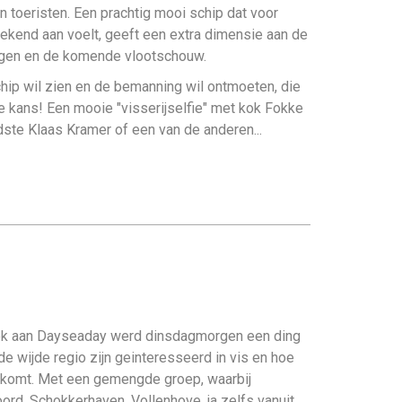
n toeristen. Een prachtig mooi schip dat voor
ekend aan voelt, geeft een extra dimensie aan de
agen en de komende vlootschouw.
hip wil zien en de bemanning wil ontmoeten, die
e kans! Een mooie "visserijselfie" met kok Fokke
ste Klaas Kramer of een van de anderen...
oek aan Dayseaday werd dinsdagmorgen een ding
de wijde regio zijn geinteresseerd in vis en hoe
d komt. Met een gemengde groep, waarbij
rd, Schokkerhaven, Vollenhove, ja zelfs vanuit