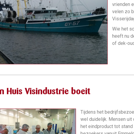
vrienden e
velen zo b
Visserijd
Wie het sc
heeft nu d
of dek-oud
 Huis Visindustrie boeit
Tijdens het bedrijfsbez
wel duidelijk. Mensen uit 
het eindproduct tot stan
bezoekers vanuit Emmeloo