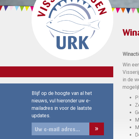
Win
Winact
Win een
Visseri
in de w
mogelij
Blijf op de hoogte van al het
P
nieuws, vul hieronder uw e-
Z
mailadres in voor de laatste
G
updates.
M
M
D