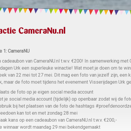
actie CameraNu.nl
ie 1: CameraNU
 cadeaubon van CameraNU.nl t.w.v. €200! In samenwerking met C
jdagen Urk een superleuke winactie! Wat moet je doen om te win
eek van 22 mei tot 27 mei. Dit mag een foto van jezelf zijn, een k
k, maar de foto moet tijdens het evenement Visserijdagen Urk ge
laats de foto op je eigen social media account
et je social media account (tijdelijk) op openbaar zodat wij de fo
ebruik bij het plaatsen van de foto de hashtags #proefdenoord
eedoen kan tot en met zondag 28 mei
aak kans op een cadeaubon van CameraNU.nl t.w.v. €200,-
e winnaar wordt maandag 29 mei bekendgemaakt