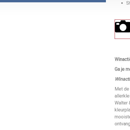
S
Winacti
Ga je m
Winacti
Met de 
allerkl
Walter 
kleurpl
mooiste
ontvang