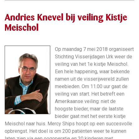
Andries Knevel bij veiling Kistje
Meischol
Op maandag 7 mei 2018 organiseert
Stichting Visserijdagen Urk weer de
veiling van het 1e kistje Meischol.
Een hele
happening, waar bekende
namen uit de visserijwereld zullen
meebieden.
Om 11.00 uur gaat de
veiling van start. Het betreft een
Amerikaanse veiling: niet de
hoogste bieder, maar de laatste
bieder gaat met het eerste kistje
Meischol naar huis. Mercy Ships hoopt op een succesvolle
opbrengst. Het doel is om 200 patiënten weer te kunnen
laten zien via een oogoperatie en 20 kinderen met