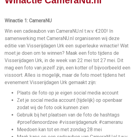
Winactie CameraNu.nl
Winactie 1: CameraNU
Win een cadeaubon van CameraNU.nl t.w.v. €200! In
samenwerking met CameraNU.nl organiseren wij deze
editie van Visserijdagen Urk een superleuke winactie! Wat
moet je doen om te winnen? Maak een foto tijdens de
Visserijdagen Urk, in de week van 22 mei tot 27 mei. Dit
mag een foto van jezelf zijn, een kotter of bijvoorbeeld een
vissoort. Alles is mogelijk, maar de foto moet tijdens het
evenement Visserijdagen Urk gemaakt zijn:
Plaats de foto op je eigen social media account
Zet je social media account (tijdelijk) op openbaar
zodat wij de foto ook kunnen zien
Gebruik bij het plaatsen van de foto de hashtags
#proefdenoordzee #visserijdagenurk #cameranu
Meedoen kan tot en met zondag 28 mei
Maak kans op een cadeaubon van CameraNU.nl t.w.v.