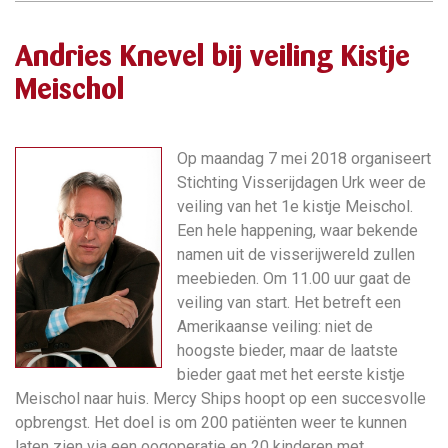
Andries Knevel bij veiling Kistje
Meischol
Op maandag 7 mei 2018 organiseert
Stichting Visserijdagen Urk weer de
veiling van het 1e kistje Meischol.
Een hele
happening, waar bekende
namen uit de visserijwereld zullen
meebieden.
Om 11.00 uur gaat de
veiling van start. Het betreft een
Amerikaanse veiling: niet de
hoogste bieder, maar de laatste
bieder gaat met het eerste kistje
Meischol naar huis. Mercy Ships hoopt op een succesvolle
opbrengst. Het doel is om 200 patiënten weer te kunnen
laten zien via een oogoperatie en 20 kinderen met